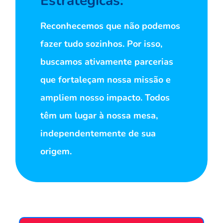
Estratégicas:
Reconhecemos que não podemos
fazer tudo sozinhos. Por isso,
buscamos ativamente parcerias
que fortaleçam nossa missão e
ampliem nosso impacto. Todos
têm um lugar à nossa mesa,
independentemente de sua
origem.